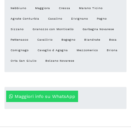
Nebbiuno
Maggiora
Cressa
Marano Ticino
Agrate Conturbia
Casalino
Divignano
Pogno
Sizzano
Granozzo con Monticello
Garbagna Novarese
Pettenasco
Cavallirio
Bogogno
Biandrate
Boca
Comignago
Cavaglio d Agogna
Mezzomerico
Briona
Orta San Giulio
Bolzano Novarese
Maggiori info su WhatsApp