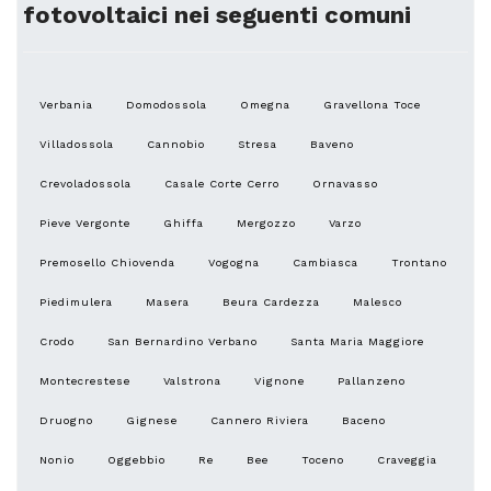
fotovoltaici nei seguenti comuni
Verbania
Domodossola
Omegna
Gravellona Toce
Villadossola
Cannobio
Stresa
Baveno
Crevoladossola
Casale Corte Cerro
Ornavasso
Pieve Vergonte
Ghiffa
Mergozzo
Varzo
Premosello Chiovenda
Vogogna
Cambiasca
Trontano
Piedimulera
Masera
Beura Cardezza
Malesco
Crodo
San Bernardino Verbano
Santa Maria Maggiore
Montecrestese
Valstrona
Vignone
Pallanzeno
Druogno
Gignese
Cannero Riviera
Baceno
Nonio
Oggebbio
Re
Bee
Toceno
Craveggia