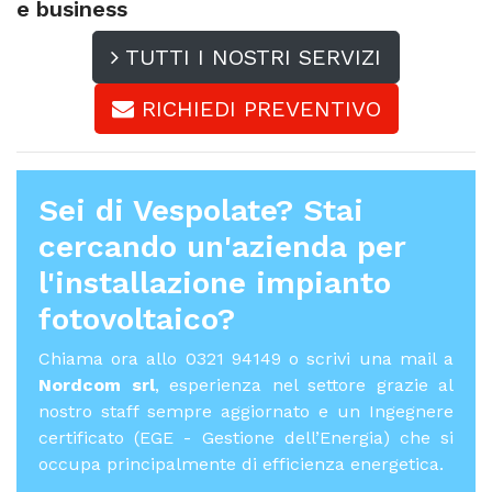
e business
TUTTI I NOSTRI SERVIZI
RICHIEDI PREVENTIVO
Sei di Vespolate? Stai
cercando un'azienda per
l'
installazione impianto
fotovoltaico
?
Chiama ora allo 0321 94149 o scrivi una mail a
Nordcom srl
, esperienza nel settore grazie al
nostro staff sempre aggiornato e un Ingegnere
certificato (EGE - Gestione dell’Energia) che si
occupa principalmente di efficienza energetica.