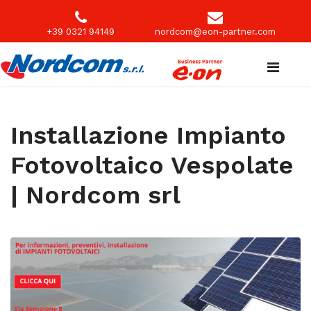
+39 0321 94149
nordcom@eon-partner.com
Installazione Impianto
Fotovoltaico Vespolate
| Nordcom srl