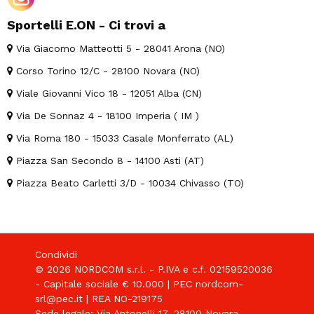
Sportelli E.ON - Ci trovi a
Via Giacomo Matteotti 5 - 28041 Arona (NO)
Corso Torino 12/C - 28100 Novara (NO)
Viale Giovanni Vico 18 - 12051 Alba (CN)
Via De Sonnaz 4 - 18100 Imperia ( IM )
Via Roma 180 - 15033 Casale Monferrato (AL)
Piazza San Secondo 8 - 14100 Asti (AT)
Piazza Beato Carletti 3/D - 10034 Chivasso (TO)
Condividi
© 2026 NORDCOM s.r.l. - P.IVA e c.f. 02159520036
- Capitale sociale € 10.000 | PEC nordcom-
srl@pec.it | REA NO-219175
Sede legale: Via Antonelli 17, 28100 Novara