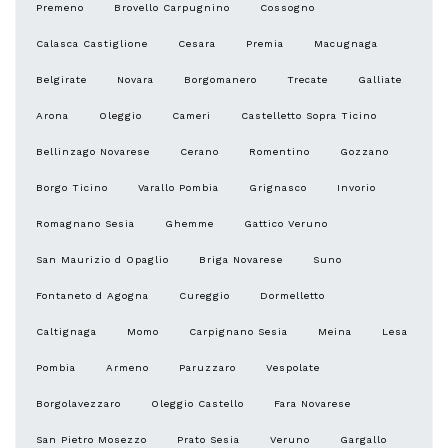
Premeno
Brovello Carpugnino
Cossogno
Calasca Castiglione
Cesara
Premia
Macugnaga
Belgirate
Novara
Borgomanero
Trecate
Galliate
Arona
Oleggio
Cameri
Castelletto Sopra Ticino
Bellinzago Novarese
Cerano
Romentino
Gozzano
Borgo Ticino
Varallo Pombia
Grignasco
Invorio
Romagnano Sesia
Ghemme
Gattico Veruno
San Maurizio d Opaglio
Briga Novarese
Suno
Fontaneto d Agogna
Cureggio
Dormelletto
Caltignaga
Momo
Carpignano Sesia
Meina
Lesa
Pombia
Armeno
Paruzzaro
Vespolate
Borgolavezzaro
Oleggio Castello
Fara Novarese
San Pietro Mosezzo
Prato Sesia
Veruno
Gargallo