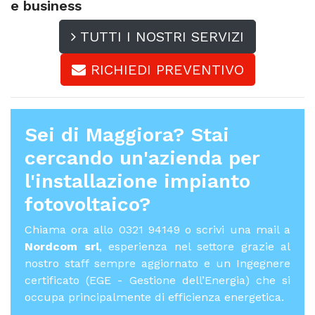
e business
TUTTI I NOSTRI SERVIZI
RICHIEDI PREVENTIVO
Sei di Maggiora? Stai
cercando un'azienda per
l'
installazione impianto
fotovoltaico
?
Chiama ora allo 0321 94149 o scrivi una mail a
Nordcom srl
, esperienza nel settore grazie al
nostro staff sempre aggiornato e un Ingegnere
certificato (EGE - Gestione dell’Energia) che si
occupa principalmente di efficienza energetica.