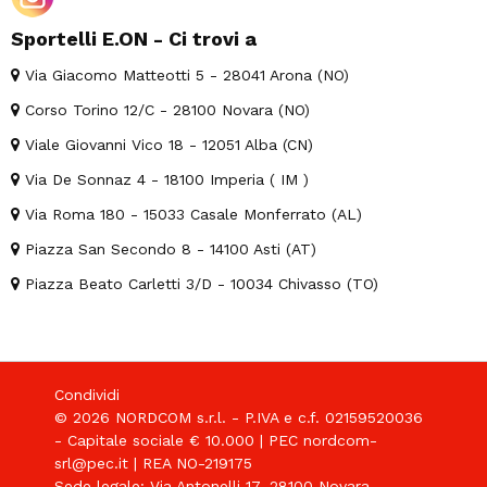
Sportelli E.ON - Ci trovi a
Via Giacomo Matteotti 5 - 28041 Arona (NO)
Corso Torino 12/C - 28100 Novara (NO)
Viale Giovanni Vico 18 - 12051 Alba (CN)
Via De Sonnaz 4 - 18100 Imperia ( IM )
Via Roma 180 - 15033 Casale Monferrato (AL)
Piazza San Secondo 8 - 14100 Asti (AT)
Piazza Beato Carletti 3/D - 10034 Chivasso (TO)
Condividi
© 2026 NORDCOM s.r.l. - P.IVA e c.f. 02159520036
- Capitale sociale € 10.000 | PEC nordcom-
srl@pec.it | REA NO-219175
Sede legale: Via Antonelli 17, 28100 Novara