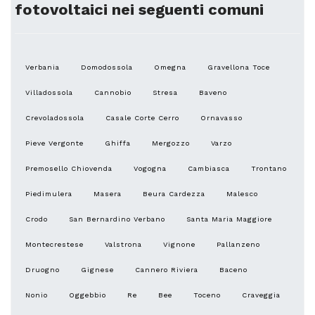
fotovoltaici nei seguenti comuni
Verbania
Domodossola
Omegna
Gravellona Toce
Villadossola
Cannobio
Stresa
Baveno
Crevoladossola
Casale Corte Cerro
Ornavasso
Pieve Vergonte
Ghiffa
Mergozzo
Varzo
Premosello Chiovenda
Vogogna
Cambiasca
Trontano
Piedimulera
Masera
Beura Cardezza
Malesco
Crodo
San Bernardino Verbano
Santa Maria Maggiore
Montecrestese
Valstrona
Vignone
Pallanzeno
Druogno
Gignese
Cannero Riviera
Baceno
Nonio
Oggebbio
Re
Bee
Toceno
Craveggia