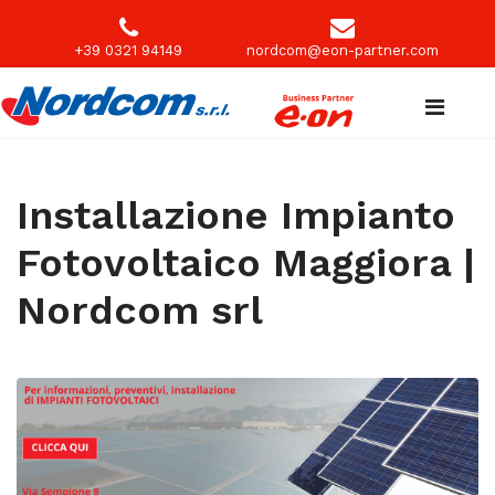
+39 0321 94149
nordcom@eon-partner.com
Installazione Impianto
Fotovoltaico Maggiora |
Nordcom srl