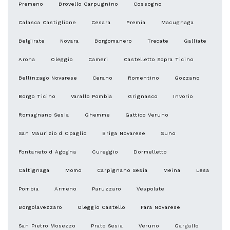
Premeno
Brovello Carpugnino
Cossogno
Calasca Castiglione
Cesara
Premia
Macugnaga
Belgirate
Novara
Borgomanero
Trecate
Galliate
Arona
Oleggio
Cameri
Castelletto Sopra Ticino
Bellinzago Novarese
Cerano
Romentino
Gozzano
Borgo Ticino
Varallo Pombia
Grignasco
Invorio
Romagnano Sesia
Ghemme
Gattico Veruno
San Maurizio d Opaglio
Briga Novarese
Suno
Fontaneto d Agogna
Cureggio
Dormelletto
Caltignaga
Momo
Carpignano Sesia
Meina
Lesa
Pombia
Armeno
Paruzzaro
Vespolate
Borgolavezzaro
Oleggio Castello
Fara Novarese
San Pietro Mosezzo
Prato Sesia
Veruno
Gargallo