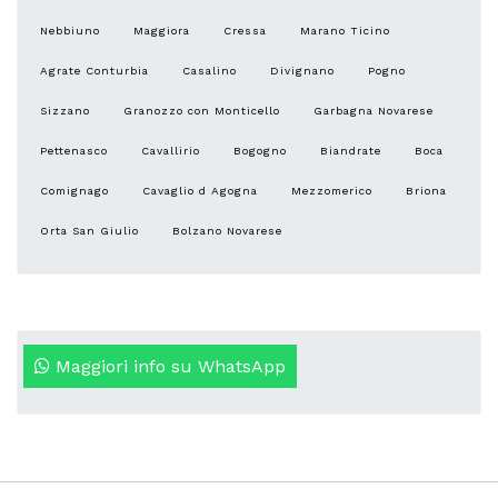
Nebbiuno
Maggiora
Cressa
Marano Ticino
Agrate Conturbia
Casalino
Divignano
Pogno
Sizzano
Granozzo con Monticello
Garbagna Novarese
Pettenasco
Cavallirio
Bogogno
Biandrate
Boca
Comignago
Cavaglio d Agogna
Mezzomerico
Briona
Orta San Giulio
Bolzano Novarese
Maggiori info su WhatsApp