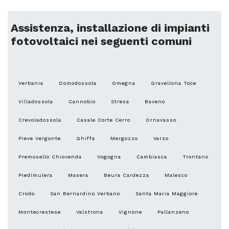
Assistenza, installazione di impianti
fotovoltaici nei seguenti comuni
Verbania
Domodossola
Omegna
Gravellona Toce
Villadossola
Cannobio
Stresa
Baveno
Crevoladossola
Casale Corte Cerro
Ornavasso
Pieve Vergonte
Ghiffa
Mergozzo
Varzo
Premosello Chiovenda
Vogogna
Cambiasca
Trontano
Piedimulera
Masera
Beura Cardezza
Malesco
Crodo
San Bernardino Verbano
Santa Maria Maggiore
Montecrestese
Valstrona
Vignone
Pallanzeno