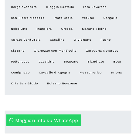
Borgolavezzaro
Oleggio Castello
Fara Novarese
San Pietro Mosezzo
Prato Sesia
Veruno
Gargallo
Nebbiuno
Maggiora
Cressa
Marano Ticino
Agrate Conturbia
Casalino
Divignano
Pogno
Sizzano
Granozzo con Monticello
Garbagna Novarese
Pettenasco
Cavallirio
Bogogno
Biandrate
Boca
Comignago
Cavaglio d Agogna
Mezzomerico
Briona
Orta San Giulio
Bolzano Novarese
Maggiori info su WhatsApp