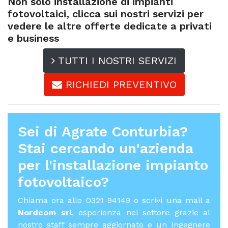
Non solo installazione di impianti
fotovoltaici, clicca sui nostri servizi per
vedere le altre offerte dedicate a privati
e business
TUTTI I NOSTRI SERVIZI
RICHIEDI PREVENTIVO
Sei di Agrate Conturbia?
Stai cercando un'azienda
per l'
installazione impianto
fotovoltaico
?
Chiama ora allo 0321 94149 o scrivi una mail a
Nordcom srl
, esperienza nel settore grazie al
nostro staff sempre aggiornato e un Ingegnere