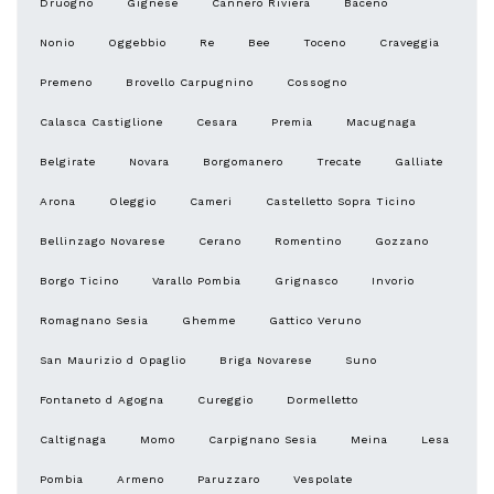
Druogno
Gignese
Cannero Riviera
Baceno
Nonio
Oggebbio
Re
Bee
Toceno
Craveggia
Premeno
Brovello Carpugnino
Cossogno
Calasca Castiglione
Cesara
Premia
Macugnaga
Belgirate
Novara
Borgomanero
Trecate
Galliate
Arona
Oleggio
Cameri
Castelletto Sopra Ticino
Bellinzago Novarese
Cerano
Romentino
Gozzano
Borgo Ticino
Varallo Pombia
Grignasco
Invorio
Romagnano Sesia
Ghemme
Gattico Veruno
San Maurizio d Opaglio
Briga Novarese
Suno
Fontaneto d Agogna
Cureggio
Dormelletto
Caltignaga
Momo
Carpignano Sesia
Meina
Lesa
Pombia
Armeno
Paruzzaro
Vespolate