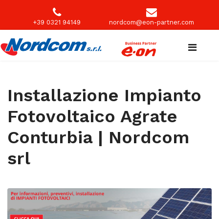
+39 0321 94149
nordcom@eon-partner.com
Installazione Impianto
Fotovoltaico Agrate
Conturbia | Nordcom
srl