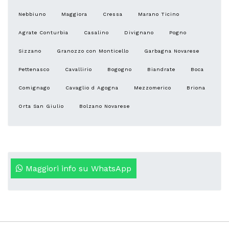
Nebbiuno
Maggiora
Cressa
Marano Ticino
Agrate Conturbia
Casalino
Divignano
Pogno
Sizzano
Granozzo con Monticello
Garbagna Novarese
Pettenasco
Cavallirio
Bogogno
Biandrate
Boca
Comignago
Cavaglio d Agogna
Mezzomerico
Briona
Orta San Giulio
Bolzano Novarese
Maggiori info su WhatsApp