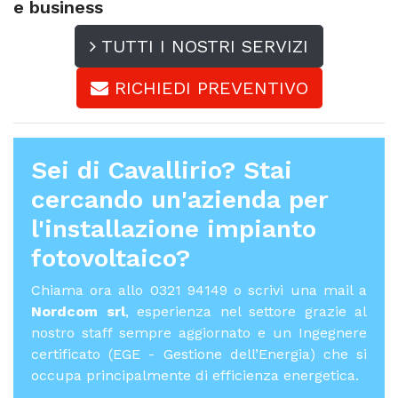
e business
TUTTI I NOSTRI SERVIZI
RICHIEDI PREVENTIVO
Sei di Cavallirio? Stai
cercando un'azienda per
l'
installazione impianto
fotovoltaico
?
Chiama ora allo 0321 94149 o scrivi una mail a
Nordcom srl
, esperienza nel settore grazie al
nostro staff sempre aggiornato e un Ingegnere
certificato (EGE - Gestione dell’Energia) che si
occupa principalmente di efficienza energetica.