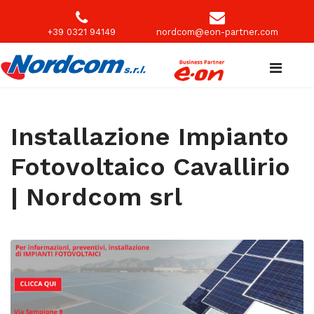
+39 0321 94149
nordcom@eon-partner.com
Installazione Impianto
Fotovoltaico Cavallirio
| Nordcom srl