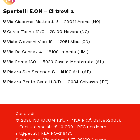
Sportelli E.ON - Ci trovi a
Via Giacomo Matteotti 5 - 28041 Arona (NO)
Corso Torino 12/C - 28100 Novara (NO)
Viale Giovanni Vico 18 - 12051 Alba (CN)
Via De Sonnaz 4 - 18100 Imperia ( IM )
Via Roma 180 - 15033 Casale Monferrato (AL)
Piazza San Secondo 8 - 14100 Asti (AT)
Piazza Beato Carletti 3/D - 10034 Chivasso (TO)
Condividi
© 2026 NORDCOM s.r.l. - P.IVA e c.f. 02159520036
- Capitale sociale € 10.000 | PEC nordcom-
srl@pec.it | REA NO-219175
Sede legale: Via Antonelli 17, 28100 Novara