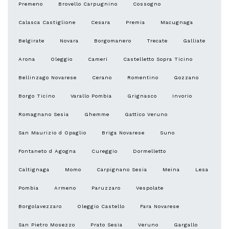
Premeno
Brovello Carpugnino
Cossogno
Calasca Castiglione
Cesara
Premia
Macugnaga
Belgirate
Novara
Borgomanero
Trecate
Galliate
Arona
Oleggio
Cameri
Castelletto Sopra Ticino
Bellinzago Novarese
Cerano
Romentino
Gozzano
Borgo Ticino
Varallo Pombia
Grignasco
Invorio
Romagnano Sesia
Ghemme
Gattico Veruno
San Maurizio d Opaglio
Briga Novarese
Suno
Fontaneto d Agogna
Cureggio
Dormelletto
Caltignaga
Momo
Carpignano Sesia
Meina
Lesa
Pombia
Armeno
Paruzzaro
Vespolate
Borgolavezzaro
Oleggio Castello
Fara Novarese
San Pietro Mosezzo
Prato Sesia
Veruno
Gargallo