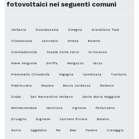
fotovoltaici nei seguenti comuni
Verbania
Domodossola
Omegna
Gravellona Toce
Villadossola
Cannobio
Stresa
Baveno
Crevoladossola
Casale Corte Cerro
Ornavasso
Pieve Vergonte
Ghiffa
Mergozzo
Varzo
Premosello Chiovenda
Vogogna
Cambiasca
Trontano
Piedimulera
Masera
Beura Cardezza
Malesco
Crodo
San Bernardino Verbano
Santa Maria Maggiore
Montecrestese
Valstrona
Vignone
Pallanzeno
Druogno
Gignese
Cannero Riviera
Baceno
Nonio
Oggebbio
Re
Bee
Toceno
Craveggia