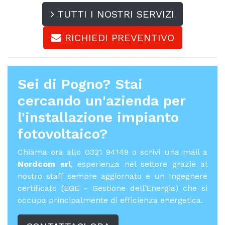
TUTTI I NOSTRI SERVIZI
RICHIEDI PREVENTIVO
Sei di Pogno? Stai
cercando un'azienda per
l'
installazione impianto
fotovoltaico
?
Chiama ora allo 0321 94149 o scrivi una mail a
Nordcom srl
, esperienza nel settore grazie al
nostro staff sempre aggiornato e un Ingegnere
certificato (EGE - Gestione dell’Energia) che si
occupa principalmente di efficienza energetica.