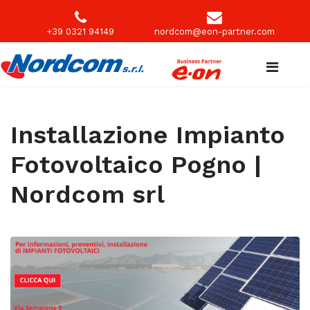
+39 0321 94149
nordcom@eon-partner.com
Installazione Impianto
Fotovoltaico Pogno |
Nordcom srl