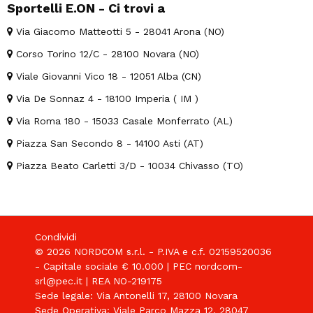
Sportelli E.ON - Ci trovi a
Via Giacomo Matteotti 5 - 28041 Arona (NO)
Corso Torino 12/C - 28100 Novara (NO)
Viale Giovanni Vico 18 - 12051 Alba (CN)
Via De Sonnaz 4 - 18100 Imperia ( IM )
Via Roma 180 - 15033 Casale Monferrato (AL)
Piazza San Secondo 8 - 14100 Asti (AT)
Piazza Beato Carletti 3/D - 10034 Chivasso (TO)
Condividi
© 2026 NORDCOM s.r.l. - P.IVA e c.f. 02159520036
- Capitale sociale € 10.000 | PEC nordcom-
srl@pec.it | REA NO-219175
Sede legale: Via Antonelli 17, 28100 Novara
Sede Operativa: Viale Parco Mazza 12, 28047