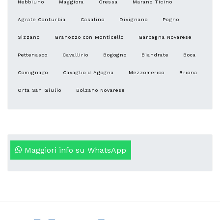
Nebbiuno
Maggiora
Cressa
Marano Ticino
Agrate Conturbia
Casalino
Divignano
Pogno
Sizzano
Granozzo con Monticello
Garbagna Novarese
Pettenasco
Cavallirio
Bogogno
Biandrate
Boca
Comignago
Cavaglio d Agogna
Mezzomerico
Briona
Orta San Giulio
Bolzano Novarese
Maggiori info su WhatsApp