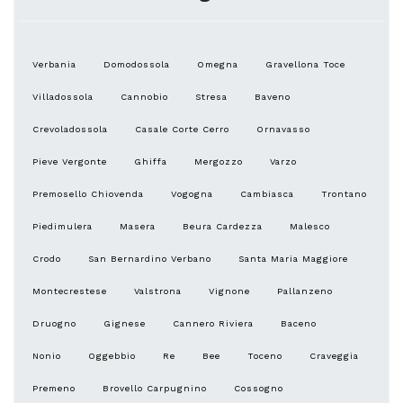
Verbania
Domodossola
Omegna
Gravellona Toce
Villadossola
Cannobio
Stresa
Baveno
Crevoladossola
Casale Corte Cerro
Ornavasso
Pieve Vergonte
Ghiffa
Mergozzo
Varzo
Premosello Chiovenda
Vogogna
Cambiasca
Trontano
Piedimulera
Masera
Beura Cardezza
Malesco
Crodo
San Bernardino Verbano
Santa Maria Maggiore
Montecrestese
Valstrona
Vignone
Pallanzeno
Druogno
Gignese
Cannero Riviera
Baceno
Nonio
Oggebbio
Re
Bee
Toceno
Craveggia
Premeno
Brovello Carpugnino
Cossogno