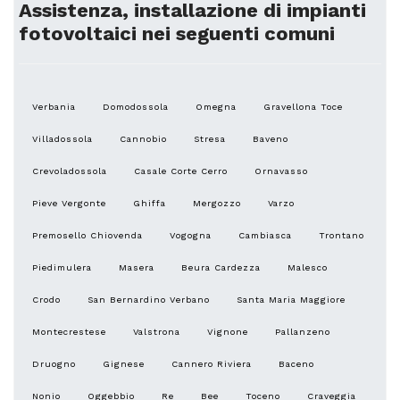
Assistenza, installazione di impianti
fotovoltaici nei seguenti comuni
Verbania
Domodossola
Omegna
Gravellona Toce
Villadossola
Cannobio
Stresa
Baveno
Crevoladossola
Casale Corte Cerro
Ornavasso
Pieve Vergonte
Ghiffa
Mergozzo
Varzo
Premosello Chiovenda
Vogogna
Cambiasca
Trontano
Piedimulera
Masera
Beura Cardezza
Malesco
Crodo
San Bernardino Verbano
Santa Maria Maggiore
Montecrestese
Valstrona
Vignone
Pallanzeno
Druogno
Gignese
Cannero Riviera
Baceno
Nonio
Oggebbio
Re
Bee
Toceno
Craveggia