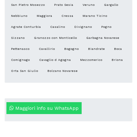
San Pietro Mosezzo
Prato Sesia
Veruno
Gargallo
Nebbiuno
Maggiora
Cressa
Marano Ticino
Agrate Conturbia
Casalino
Divignano
Pogno
Sizzano
Granozzo con Monticello
Garbagna Novarese
Pettenasco
Cavallirio
Bogogno
Biandrate
Boca
Comignago
Cavaglio d Agogna
Mezzomerico
Briona
Orta San Giulio
Bolzano Novarese
Maggiori info su WhatsApp