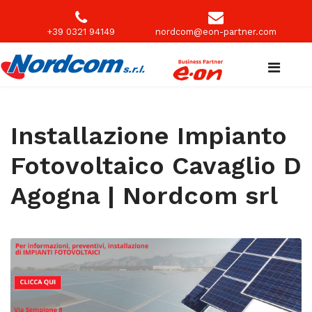
+39 0321 94149
nordcom@eon-partner.com
Installazione Impianto
Fotovoltaico Cavaglio D
Agogna | Nordcom srl