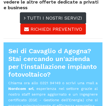
vedere le altre offerte dedicate a privati
e business
TUTTI I NOSTRI SERVIZI
RICHIEDI PREVENTIVO
Sei di Cavaglio d Agogna?
Stai cercando un'azienda
per l'
installazione impianto
fotovoltaico
?
Chiama ora allo 0321 94149 o scrivi una mail a
Nordcom srl
, esperienza nel settore grazie al
nostro staff sempre aggiornato e un Ingegnere
certificato (EGE - Gestione dell’Energia) che si
occupa principalmente di efficienza energetica.