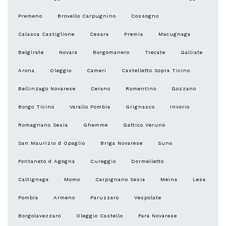
Premeno
Brovello Carpugnino
Cossogno
Calasca Castiglione
Cesara
Premia
Macugnaga
Belgirate
Novara
Borgomanero
Trecate
Galliate
Arona
Oleggio
Cameri
Castelletto Sopra Ticino
Bellinzago Novarese
Cerano
Romentino
Gozzano
Borgo Ticino
Varallo Pombia
Grignasco
Invorio
Romagnano Sesia
Ghemme
Gattico Veruno
San Maurizio d Opaglio
Briga Novarese
Suno
Fontaneto d Agogna
Cureggio
Dormelletto
Caltignaga
Momo
Carpignano Sesia
Meina
Lesa
Pombia
Armeno
Paruzzaro
Vespolate
Borgolavezzaro
Oleggio Castello
Fara Novarese