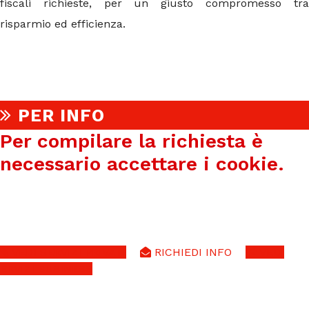
fiscali richieste, per un giusto compromesso tra
risparmio ed efficienza.
PER INFO
Per compilare la richiesta è
necessario accettare i cookie.
VEDI SERVIZI PRIVATI
RICHIEDI INFO
VEDI
ERVIZI BUSINESS