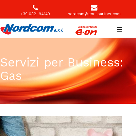
+39 0321 94149
nordcom@eon-partner.com
Servizi per Business:
Gas