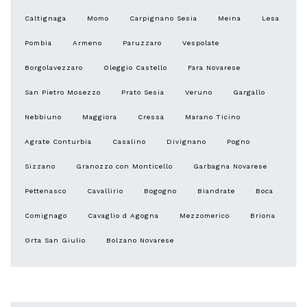
Caltignaga
Momo
Carpignano Sesia
Meina
Lesa
Pombia
Armeno
Paruzzaro
Vespolate
Borgolavezzaro
Oleggio Castello
Fara Novarese
San Pietro Mosezzo
Prato Sesia
Veruno
Gargallo
Nebbiuno
Maggiora
Cressa
Marano Ticino
Agrate Conturbia
Casalino
Divignano
Pogno
Sizzano
Granozzo con Monticello
Garbagna Novarese
Pettenasco
Cavallirio
Bogogno
Biandrate
Boca
Comignago
Cavaglio d Agogna
Mezzomerico
Briona
Orta San Giulio
Bolzano Novarese