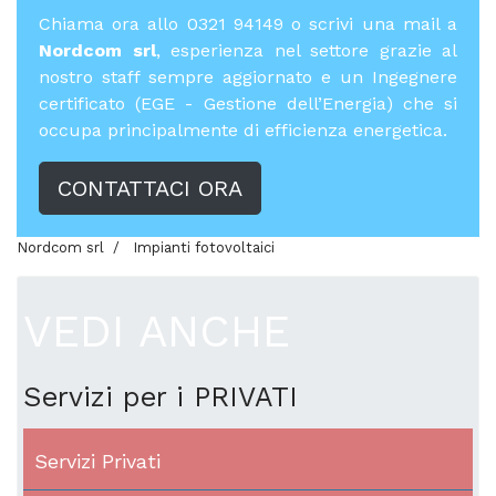
Chiama ora allo 0321 94149 o scrivi una mail a
Nordcom srl
, esperienza nel settore grazie al
nostro staff sempre aggiornato e un Ingegnere
certificato (EGE - Gestione dell’Energia) che si
occupa principalmente di efficienza energetica.
CONTATTACI ORA
Nordcom srl
Impianti fotovoltaici
VEDI ANCHE
Servizi per i PRIVATI
Servizi Privati