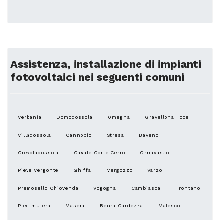
Assistenza, installazione di impianti
fotovoltaici nei seguenti comuni
Verbania
Domodossola
Omegna
Gravellona Toce
Villadossola
Cannobio
Stresa
Baveno
Crevoladossola
Casale Corte Cerro
Ornavasso
Pieve Vergonte
Ghiffa
Mergozzo
Varzo
Premosello Chiovenda
Vogogna
Cambiasca
Trontano
Piedimulera
Masera
Beura Cardezza
Malesco