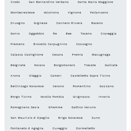
Crodo
San Bernardino Verbano
Santa Maria Maggiore
Montecrestese
Valstrona
Vignone
Pallanzeno
Druogno
Gignese
Cannero Riviera
Baceno
Nonio
Oggebbio
Re
Bee
Toceno
Craveggia
Premeno
Brovello Carpugnino
Cossogno
Calasca Castiglione
Cesara
Premia
Macugnaga
Belgirate
Novara
Borgomanero
Trecate
Galliate
Arona
Oleggio
Cameri
Castelletto Sopra Ticino
Bellinzago Novarese
Cerano
Romentino
Gozzano
Borgo Ticino
Varallo Pombia
Grignasco
Invorio
Romagnano Sesia
Ghemme
Gattico Veruno
San Maurizio d Opaglio
Briga Novarese
Suno
Fontaneto d Agogna
Cureggio
Dormelletto