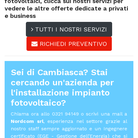
fotovoltaici, clicca sui nostri servizi per
vedere le altre offerte dedicate a privati
e business
TUTTI I NOSTRI SERVIZI
RICHIEDI PREVENTIVO
Sei di Cambiasca? Stai
cercando un'azienda per
l'
installazione impianto
fotovoltaico
?
Chiama ora allo 0321 94149 o scrivi una mail a
Nordcom srl
, esperienza nel settore grazie al
nostro staff sempre aggiornato e un Ingegnere
certificato (EGE - Gestione dell’Energia) che si