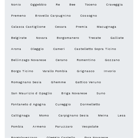
Nonio
Oggebbio
Re
Bee
Toceno
Craveggia
Premeno
Brovello Carpugnino
Cossogno
Calasca Castiglione
Cesara
Premia
Macugnaga
Belgirate
Novara
Borgomanero
Trecate
Galliate
Arona
Oleggio
Cameri
Castelletto Sopra Ticino
Bellinzago Novarese
Cerano
Romentino
Gozzano
Borgo Ticino
Varallo Pombia
Grignasco
Invorio
Romagnano Sesia
Ghemme
Gattico Veruno
San Maurizio d Opaglio
Briga Novarese
Suno
Fontaneto d Agogna
Cureggio
Dormelletto
Caltignaga
Momo
Carpignano Sesia
Meina
Lesa
Pombia
Armeno
Paruzzaro
Vespolate
Borgolavezzaro
Oleggio Castello
Fara Novarese