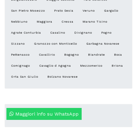
San Pietro Mosezzo
Prato Sesia
Veruno
Gargallo
Nebbiuno
Maggiora
Cressa
Marano Ticino
Agrate Conturbia
Casalino
Divignano
Pogno
Sizzano
Granozzo con Monticello
Garbagna Novarese
Pettenasco
Cavallirio
Bogogno
Biandrate
Boca
Comignago
Cavaglio d Agogna
Mezzomerico
Briona
Orta San Giulio
Bolzano Novarese
Maggiori info su WhatsApp