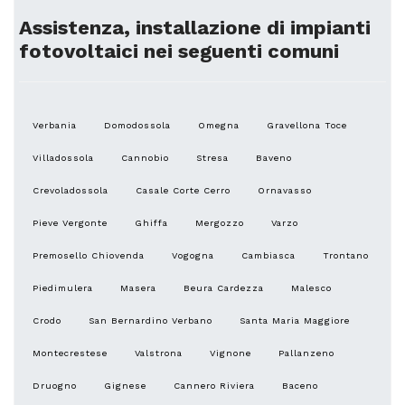
Assistenza, installazione di impianti
fotovoltaici nei seguenti comuni
Verbania
Domodossola
Omegna
Gravellona Toce
Villadossola
Cannobio
Stresa
Baveno
Crevoladossola
Casale Corte Cerro
Ornavasso
Pieve Vergonte
Ghiffa
Mergozzo
Varzo
Premosello Chiovenda
Vogogna
Cambiasca
Trontano
Piedimulera
Masera
Beura Cardezza
Malesco
Crodo
San Bernardino Verbano
Santa Maria Maggiore
Montecrestese
Valstrona
Vignone
Pallanzeno
Druogno
Gignese
Cannero Riviera
Baceno