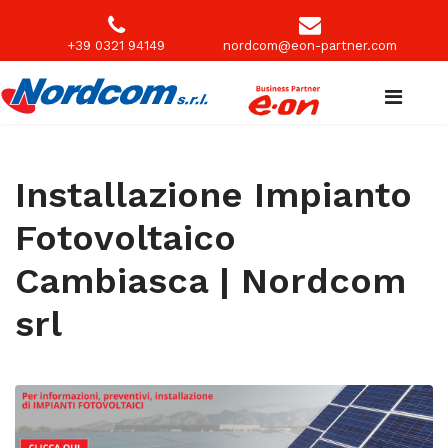
+39 0321 94149
nordcom@eon-partner.com
Installazione Impianto
Fotovoltaico
Cambiasca | Nordcom
srl