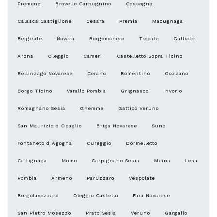
Premeno
Brovello Carpugnino
Cossogno
Calasca Castiglione
Cesara
Premia
Macugnaga
Belgirate
Novara
Borgomanero
Trecate
Galliate
Arona
Oleggio
Cameri
Castelletto Sopra Ticino
Bellinzago Novarese
Cerano
Romentino
Gozzano
Borgo Ticino
Varallo Pombia
Grignasco
Invorio
Romagnano Sesia
Ghemme
Gattico Veruno
San Maurizio d Opaglio
Briga Novarese
Suno
Fontaneto d Agogna
Cureggio
Dormelletto
Caltignaga
Momo
Carpignano Sesia
Meina
Lesa
Pombia
Armeno
Paruzzaro
Vespolate
Borgolavezzaro
Oleggio Castello
Fara Novarese
San Pietro Mosezzo
Prato Sesia
Veruno
Gargallo