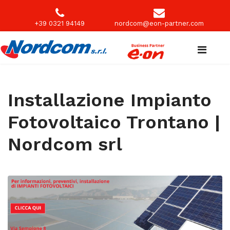
+39 0321 94149
nordcom@eon-partner.com
Installazione Impianto
Fotovoltaico Trontano |
Nordcom srl