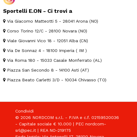
Sportelli E.ON - Ci trovi a
Via Giacomo Matteotti 5 - 28041 Arona (NO)
Corso Torino 12/C - 28100 Novara (NO)
Viale Giovanni Vico 18 - 12051 Alba (CN)
Via De Sonnaz 4 - 18100 Imperia ( IM )
Via Roma 180 - 15033 Casale Monferrato (AL)
Piazza San Secondo 8 - 14100 Asti (AT)
Piazza Beato Carletti 3/D - 10034 Chivasso (TO)
Condividi
© 2026 NORDCOM s.r.l. - P.IVA e c.f. 02159520036
- Capitale sociale € 10.000 | PEC nordcom-
srl@pec.it | REA NO-219175
Sede legale: Via Antonelli 17, 28100 Novara