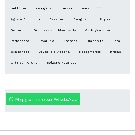
Nebbiuno
Maggiora
Cressa
Marano Ticino
Agrate Conturbia
Casalino
Divignano
Pogno
Sizzano
Granozzo con Monticello
Garbagna Novarese
Pettenasco
Cavallirio
Bogogno
Biandrate
Boca
Comignago
Cavaglio d Agogna
Mezzomerico
Briona
Orta San Giulio
Bolzano Novarese
Maggiori info su WhatsApp