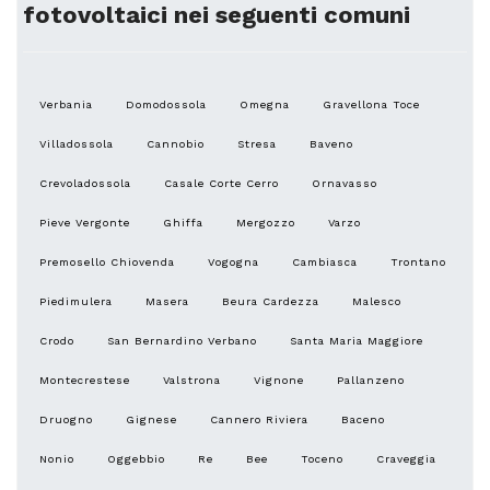
fotovoltaici nei seguenti comuni
Verbania
Domodossola
Omegna
Gravellona Toce
Villadossola
Cannobio
Stresa
Baveno
Crevoladossola
Casale Corte Cerro
Ornavasso
Pieve Vergonte
Ghiffa
Mergozzo
Varzo
Premosello Chiovenda
Vogogna
Cambiasca
Trontano
Piedimulera
Masera
Beura Cardezza
Malesco
Crodo
San Bernardino Verbano
Santa Maria Maggiore
Montecrestese
Valstrona
Vignone
Pallanzeno
Druogno
Gignese
Cannero Riviera
Baceno
Nonio
Oggebbio
Re
Bee
Toceno
Craveggia