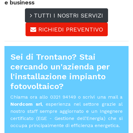
e business
TUTTI I NOSTRI SERVIZI
RICHIEDI PREVENTIVO
Sei di Trontano? Stai
cercando un'azienda per
l'
installazione impianto
fotovoltaico
?
Chiama ora allo 0321 94149 o scrivi una mail a
Nordcom srl
, esperienza nel settore grazie al
nostro staff sempre aggiornato e un Ingegnere
certificato (EGE - Gestione dell’Energia) che si
occupa principalmente di efficienza energetica.