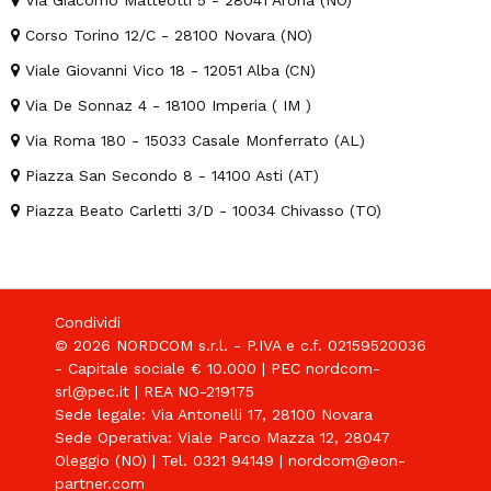
Via Giacomo Matteotti 5 - 28041 Arona (NO)
Corso Torino 12/C - 28100 Novara (NO)
Viale Giovanni Vico 18 - 12051 Alba (CN)
Via De Sonnaz 4 - 18100 Imperia ( IM )
Via Roma 180 - 15033 Casale Monferrato (AL)
Piazza San Secondo 8 - 14100 Asti (AT)
Piazza Beato Carletti 3/D - 10034 Chivasso (TO)
Condividi
© 2026 NORDCOM s.r.l. - P.IVA e c.f. 02159520036
- Capitale sociale € 10.000 | PEC nordcom-
srl@pec.it | REA NO-219175
Sede legale: Via Antonelli 17, 28100 Novara
Sede Operativa: Viale Parco Mazza 12, 28047
Oleggio (NO) | Tel. 0321 94149 | nordcom@eon-
partner.com