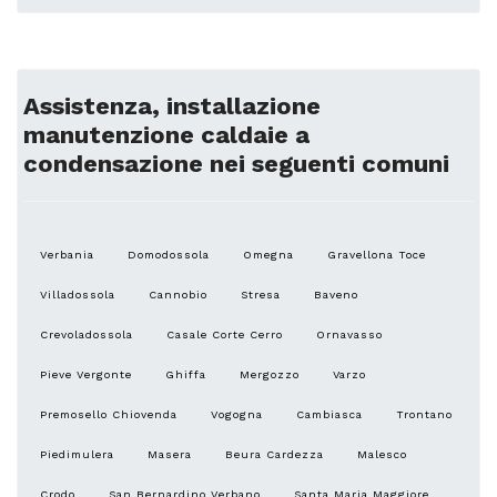
Assistenza, installazione
manutenzione caldaie a
condensazione nei seguenti comuni
Verbania
Domodossola
Omegna
Gravellona Toce
Villadossola
Cannobio
Stresa
Baveno
Crevoladossola
Casale Corte Cerro
Ornavasso
Pieve Vergonte
Ghiffa
Mergozzo
Varzo
Premosello Chiovenda
Vogogna
Cambiasca
Trontano
Piedimulera
Masera
Beura Cardezza
Malesco
Crodo
San Bernardino Verbano
Santa Maria Maggiore