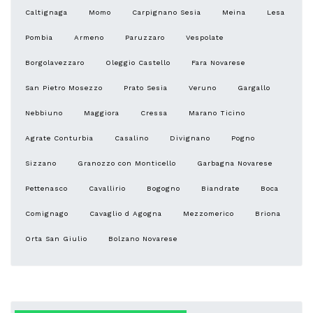
Caltignaga
Momo
Carpignano Sesia
Meina
Lesa
Pombia
Armeno
Paruzzaro
Vespolate
Borgolavezzaro
Oleggio Castello
Fara Novarese
San Pietro Mosezzo
Prato Sesia
Veruno
Gargallo
Nebbiuno
Maggiora
Cressa
Marano Ticino
Agrate Conturbia
Casalino
Divignano
Pogno
Sizzano
Granozzo con Monticello
Garbagna Novarese
Pettenasco
Cavallirio
Bogogno
Biandrate
Boca
Comignago
Cavaglio d Agogna
Mezzomerico
Briona
Orta San Giulio
Bolzano Novarese