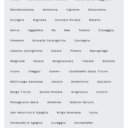
Montecrestese
Valstrona
Vignone
Pallanzeno
Druogno
Gignese
Cannero Riviera
Baceno
Nonio
Oggebbio
Re
Bee
Toceno
Craveggia
Premeno
Brovello Carpugnino
Cossogno
Calasca Castiglione
Cesara
Premia
Macugnaga
Belgirate
Novara
Borgomanero
Trecate
Galliate
Arona
Oleggio
Cameri
Castelletto Sopra Ticino
Bellinzago Novarese
Cerano
Romentino
Gozzano
Borgo Ticino
Varallo Pombia
Grignasco
Invorio
Romagnano Sesia
Ghemme
Gattico Veruno
San Maurizio d Opaglio
Briga Novarese
Suno
Fontaneto d Agogna
Cureggio
Dormelletto