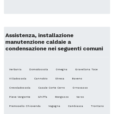
Assistenza, installazione
manutenzione caldaie a
condensazione nei seguenti comuni
Verbania
Domodossola
Omegna
Gravellona Toce
Villadossola
Cannobio
Stresa
Baveno
Crevoladossola
Casale Corte Cerro
Ornavasso
Pieve Vergonte
Ghiffa
Mergozzo
Varzo
Premosello Chiovenda
Vogogna
Cambiasca
Trontano