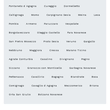
Fontaneto d Agogna
Cureggio
Dormelletto
Caltignaga
Momo
Carpignano Sesia
Meina
Lesa
Pombia
Armeno
Paruzzaro
Vespolate
Borgolavezzaro
Oleggio Castello
Fara Novarese
San Pietro Mosezzo
Prato Sesia
Veruno
Gargallo
Nebbiuno
Maggiora
Cressa
Marano Ticino
Agrate Conturbia
Casalino
Divignano
Pogno
Sizzano
Granozzo con Monticello
Garbagna Novarese
Pettenasco
Cavallirio
Bogogno
Biandrate
Boca
Comignago
Cavaglio d Agogna
Mezzomerico
Briona
Orta San Giulio
Bolzano Novarese