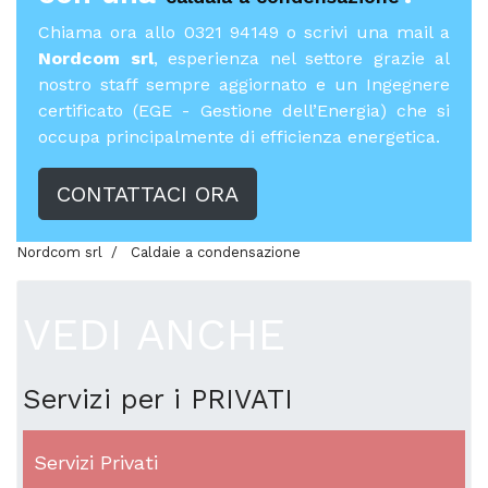
Chiama ora allo 0321 94149 o scrivi una mail a
Nordcom srl
, esperienza nel settore grazie al
nostro staff sempre aggiornato e un Ingegnere
certificato (EGE - Gestione dell’Energia) che si
occupa principalmente di efficienza energetica.
CONTATTACI ORA
Nordcom srl
Caldaie a condensazione
VEDI ANCHE
Servizi per i PRIVATI
Servizi Privati