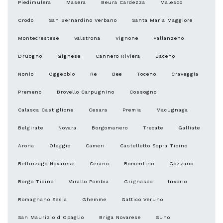
Piedimulera
Masera
Beura Cardezza
Malesco
Crodo
San Bernardino Verbano
Santa Maria Maggiore
Montecrestese
Valstrona
Vignone
Pallanzeno
Druogno
Gignese
Cannero Riviera
Baceno
Nonio
Oggebbio
Re
Bee
Toceno
Craveggia
Premeno
Brovello Carpugnino
Cossogno
Calasca Castiglione
Cesara
Premia
Macugnaga
Belgirate
Novara
Borgomanero
Trecate
Galliate
Arona
Oleggio
Cameri
Castelletto Sopra Ticino
Bellinzago Novarese
Cerano
Romentino
Gozzano
Borgo Ticino
Varallo Pombia
Grignasco
Invorio
Romagnano Sesia
Ghemme
Gattico Veruno
San Maurizio d Opaglio
Briga Novarese
Suno