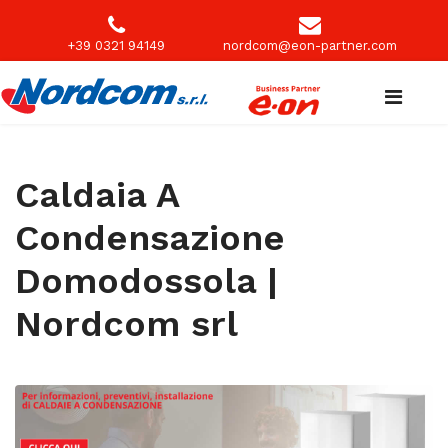
+39 0321 94149
nordcom@eon-partner.com
Caldaia A
Condensazione
Domodossola |
Nordcom srl