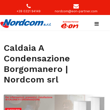
+39 0321 94149
nordcom@eon-partner.com
Caldaia A
Condensazione
Borgomanero |
Nordcom srl