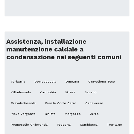
Assistenza, installazione
manutenzione caldaie a
condensazione nei seguenti comuni
Verbania
Domodossola
Omegna
Gravellona Toce
Villadossola
Cannobio
Stresa
Baveno
Crevoladossola
Casale Corte Cerro
Ornavasso
Pieve Vergonte
Ghiffa
Mergozzo
Varzo
Premosello Chiovenda
Vogogna
Cambiasca
Trontano