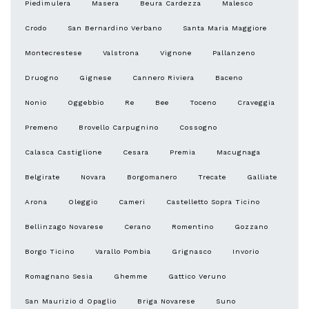
Piedimulera
Masera
Beura Cardezza
Malesco
Crodo
San Bernardino Verbano
Santa Maria Maggiore
Montecrestese
Valstrona
Vignone
Pallanzeno
Druogno
Gignese
Cannero Riviera
Baceno
Nonio
Oggebbio
Re
Bee
Toceno
Craveggia
Premeno
Brovello Carpugnino
Cossogno
Calasca Castiglione
Cesara
Premia
Macugnaga
Belgirate
Novara
Borgomanero
Trecate
Galliate
Arona
Oleggio
Cameri
Castelletto Sopra Ticino
Bellinzago Novarese
Cerano
Romentino
Gozzano
Borgo Ticino
Varallo Pombia
Grignasco
Invorio
Romagnano Sesia
Ghemme
Gattico Veruno
San Maurizio d Opaglio
Briga Novarese
Suno