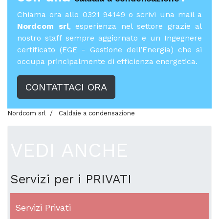
Chiama ora allo 0321 94149 o scrivi una mail a
Nordcom srl
, esperienza nel settore grazie al
nostro staff sempre aggiornato e un Ingegnere
certificato (EGE - Gestione dell’Energia) che si
occupa principalmente di efficienza energetica.
CONTATTACI ORA
Nordcom srl
Caldaie a condensazione
VEDI ANCHE
Servizi per i PRIVATI
Servizi Privati