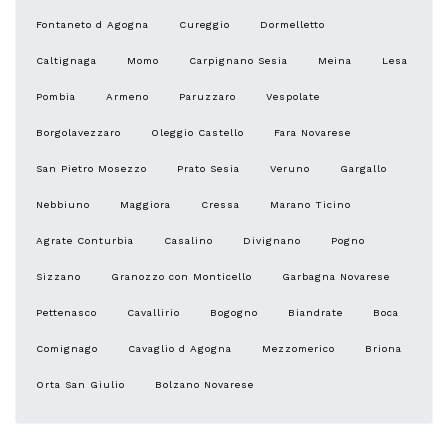
Fontaneto d Agogna
Cureggio
Dormelletto
Caltignaga
Momo
Carpignano Sesia
Meina
Lesa
Pombia
Armeno
Paruzzaro
Vespolate
Borgolavezzaro
Oleggio Castello
Fara Novarese
San Pietro Mosezzo
Prato Sesia
Veruno
Gargallo
Nebbiuno
Maggiora
Cressa
Marano Ticino
Agrate Conturbia
Casalino
Divignano
Pogno
Sizzano
Granozzo con Monticello
Garbagna Novarese
Pettenasco
Cavallirio
Bogogno
Biandrate
Boca
Comignago
Cavaglio d Agogna
Mezzomerico
Briona
Orta San Giulio
Bolzano Novarese