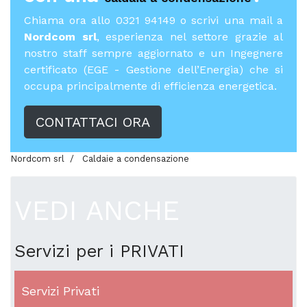
Chiama ora allo 0321 94149 o scrivi una mail a
Nordcom srl
, esperienza nel settore grazie al
nostro staff sempre aggiornato e un Ingegnere
certificato (EGE - Gestione dell’Energia) che si
occupa principalmente di efficienza energetica.
CONTATTACI ORA
Nordcom srl
Caldaie a condensazione
VEDI ANCHE
Servizi per i PRIVATI
Servizi Privati