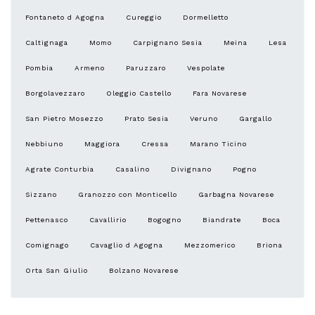
Fontaneto d Agogna
Cureggio
Dormelletto
Caltignaga
Momo
Carpignano Sesia
Meina
Lesa
Pombia
Armeno
Paruzzaro
Vespolate
Borgolavezzaro
Oleggio Castello
Fara Novarese
San Pietro Mosezzo
Prato Sesia
Veruno
Gargallo
Nebbiuno
Maggiora
Cressa
Marano Ticino
Agrate Conturbia
Casalino
Divignano
Pogno
Sizzano
Granozzo con Monticello
Garbagna Novarese
Pettenasco
Cavallirio
Bogogno
Biandrate
Boca
Comignago
Cavaglio d Agogna
Mezzomerico
Briona
Orta San Giulio
Bolzano Novarese