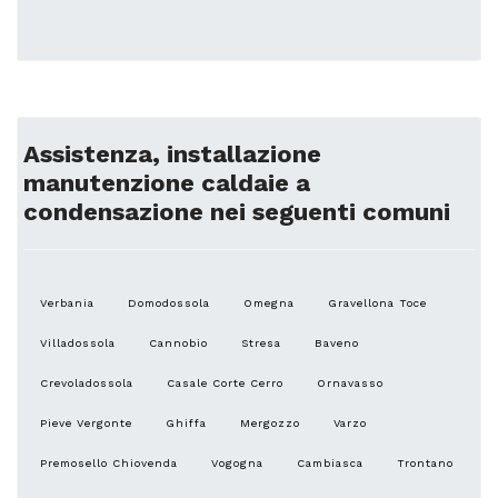
Assistenza, installazione
manutenzione caldaie a
condensazione nei seguenti comuni
Verbania
Domodossola
Omegna
Gravellona Toce
Villadossola
Cannobio
Stresa
Baveno
Crevoladossola
Casale Corte Cerro
Ornavasso
Pieve Vergonte
Ghiffa
Mergozzo
Varzo
Premosello Chiovenda
Vogogna
Cambiasca
Trontano