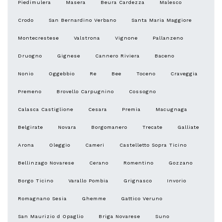
Piedimulera
Masera
Beura Cardezza
Malesco
Crodo
San Bernardino Verbano
Santa Maria Maggiore
Montecrestese
Valstrona
Vignone
Pallanzeno
Druogno
Gignese
Cannero Riviera
Baceno
Nonio
Oggebbio
Re
Bee
Toceno
Craveggia
Premeno
Brovello Carpugnino
Cossogno
Calasca Castiglione
Cesara
Premia
Macugnaga
Belgirate
Novara
Borgomanero
Trecate
Galliate
Arona
Oleggio
Cameri
Castelletto Sopra Ticino
Bellinzago Novarese
Cerano
Romentino
Gozzano
Borgo Ticino
Varallo Pombia
Grignasco
Invorio
Romagnano Sesia
Ghemme
Gattico Veruno
San Maurizio d Opaglio
Briga Novarese
Suno