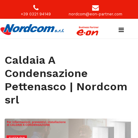
+39 0321 94149
nordcom@eon-partner.com
Caldaia A
Condensazione
Pettenasco | Nordcom
srl